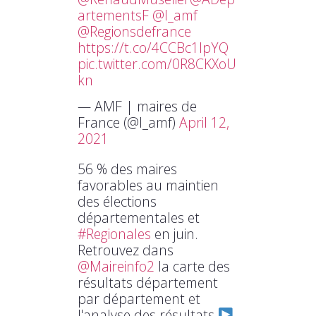
artementsF
@l_amf
@Regionsdefrance
https://t.co/4CCBc1lpYQ
pic.twitter.com/0R8CKXoU
kn
— AMF | maires de
France (@l_amf)
April 12,
2021
56 % des maires
favorables au maintien
des élections
départementales et
#Regionales
en juin.
Retrouvez dans
@Maireinfo2
la carte des
résultats département
par département et
l'analyse des résultats