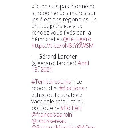
« Je ne suis pas étonné de
la réponse des maires sur
les élections régionales. Ils
ont toujours été aux
rendez-vous fixés par la
démocratie »
@Le_Figaro
https://t.co/bN8tYi9WSM
— Gérard Larcher
(@gerard_larcher)
April
13, 2021
#TerritoiresUnis
« Le
report des
#élections
:
échec de la stratégie
vaccinale et/ou calcul
politique ?»
#Collterr
@francoisbaroin
@Dbussereau
@RenaudMuselier
@ADep