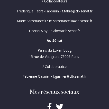
/ Collaborateurs
Frédérique Fabre-Tabourin • f.fabre@clb.senat.fr
Marie Sammarcelli • m.sammarcelli@clb.senat.fr
Dorian Aloy • d.aloy@clb.senat.fr
Au Sénat
Palais du Luxemboug
15 rue de Vaugirard 75006 Paris
/ Collaboratrice
Fabienne Gasnier • f.gasnier@clb.senat.fr
Mes réseaux sociaux