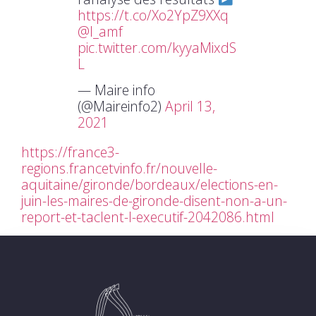
https://t.co/Xo2YpZ9XXq
@l_amf
pic.twitter.com/kyyaMixdS
L
— Maire info
(@Maireinfo2)
April 13,
2021
https://france3-
regions.francetvinfo.fr/nouvelle-
aquitaine/gironde/bordeaux/elections-en-
juin-les-maires-de-gironde-disent-non-a-un-
report-et-taclent-l-executif-2042086.html