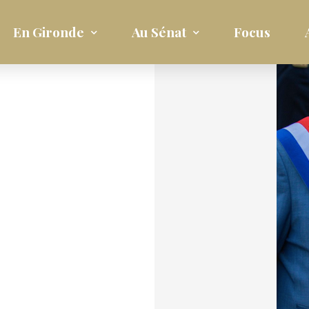
En Gironde
Au Sénat
Focus