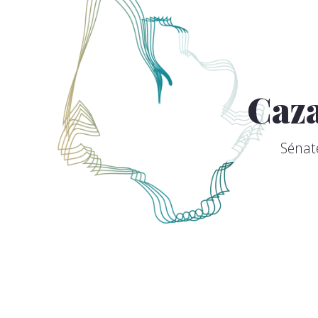
Caz
Sénat