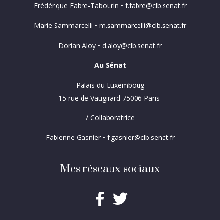
Frédérique Fabre-Tabourin • f.fabre@clb.senat.fr
Marie Sammarcelli • m.sammarcelli@clb.senat.fr
Dorian Aloy • d.aloy@clb.senat.fr
Au Sénat
Palais du Luxemboug
15 rue de Vaugirard 75006 Paris
/ Collaboratrice
Fabienne Gasnier • f.gasnier@clb.senat.fr
Mes réseaux sociaux