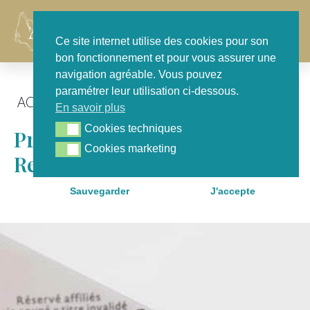
Contact
Ce site internet utilise des cookies pour son
bon fonctionnement et pour vous assurer une
navigation agréable. Vous pouvez
paramétrer leur utilisation ci-dessous.
ACTU GÉNÉRALE
,
EN SÉANCE
En savoir plus
Cookies techniques
Cookies techniques
Proposition De Loi : Un Ticket
Cookies marketing
Cookies marketing
Restaurant Étudiant
Sauvegarder
J'accepte