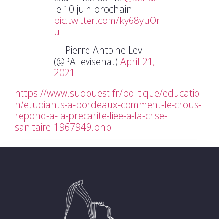
le 10 juin prochain.
pic.twitter.com/ky68yuOr
uI
— Pierre-Antoine Levi
(@PALevisenat)
April 21,
2021
https://www.sudouest.fr/politique/educatio
n/etudiants-a-bordeaux-comment-le-crous-
repond-a-la-precarite-liee-a-la-crise-
sanitaire-1967949.php