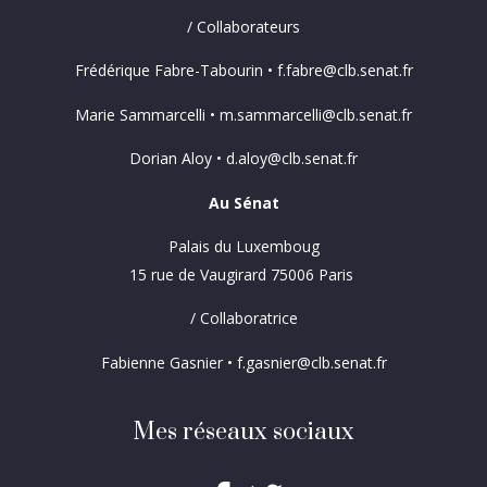
/ Collaborateurs
Frédérique Fabre-Tabourin • f.fabre@clb.senat.fr
Marie Sammarcelli • m.sammarcelli@clb.senat.fr
Dorian Aloy • d.aloy@clb.senat.fr
Au Sénat
Palais du Luxemboug
15 rue de Vaugirard 75006 Paris
/ Collaboratrice
Fabienne Gasnier • f.gasnier@clb.senat.fr
Mes réseaux sociaux