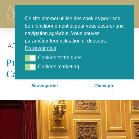
Contact
Ce site internet utilise des cookies pour son
bon fonctionnement et pour vous assurer une
navigation agréable. Vous pouvez
paramétrer leur utilisation ci-dessous.
ACTU GÉNÉRALE
,
EN SÉANCE
En savoir plus
Cookies techniques
Cookies techniques
Produire De L’hydrogène Bas
Cookies marketing
Cookies marketing
Carbone Grâce Au Nucléaire
Sauvegarder
J'accepte