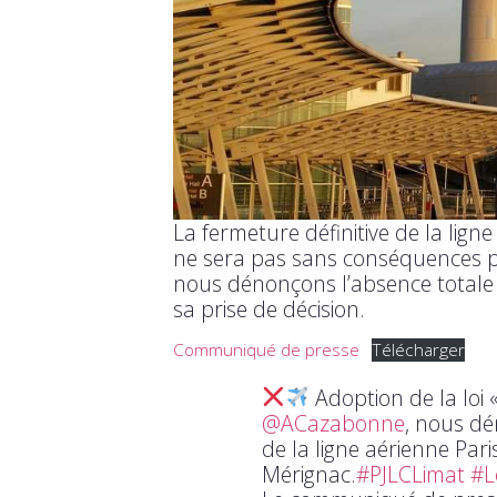
La fermeture définitive de la lig
ne sera pas sans conséquences p
nous dénonçons l’absence total
sa prise de décision.
Communiqué de presse
Télécharger
Adoption de la loi 
@ACazabonne
, nous dé
de la ligne aérienne Par
Mérignac.
#PJLCLimat
#L