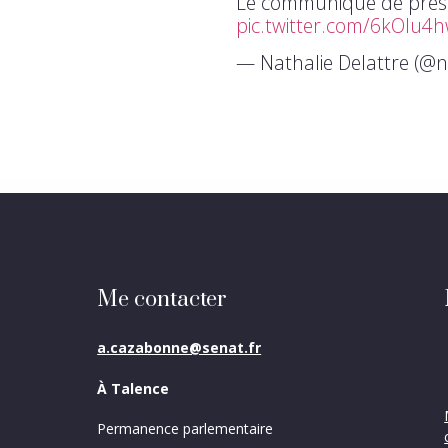
Le communiqué de pre
pic.twitter.com/6kOlu4
— Nathalie Delattre (@n
Me contacter
a.cazabonne@senat.fr
À Talence
Permanence parlementaire