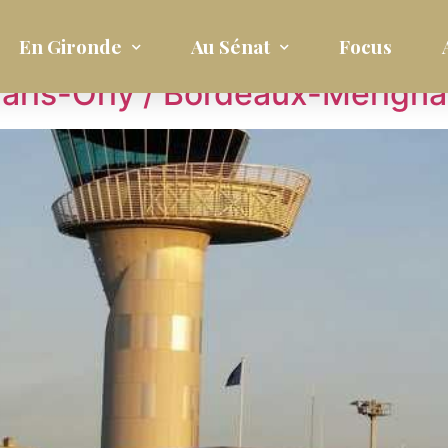
1
En Gironde
Au Sénat
Focus
Paris-Orly / Bordeaux-Mérign