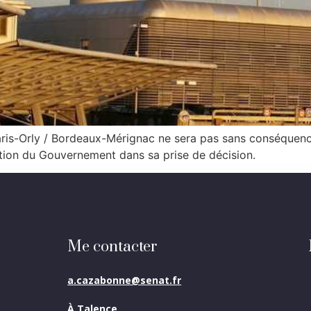
 Paris-Orly / Bordeaux-Mérignac ne sera pas sans conséquenc
tion du Gouvernement dans sa prise de décision.
Me contacter
a.cazabonne@senat.fr
À Talence