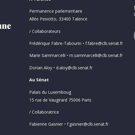
Permanence parlementaire
Allée Peixotto, 33400 Talence
/ Collaborateurs
Frédérique Fabre-Tabourin • f.fabre@clb.senat.fr
Marie Sammarcelli • m.sammarcelli@clb.senat.fr
Dorian Aloy • d.aloy@clb.senat.fr
Au Sénat
Palais du Luxemboug
15 rue de Vaugirard 75006 Paris
/ Collaboratrice
Fabienne Gasnier • f.gasnier@clb.senat.fr