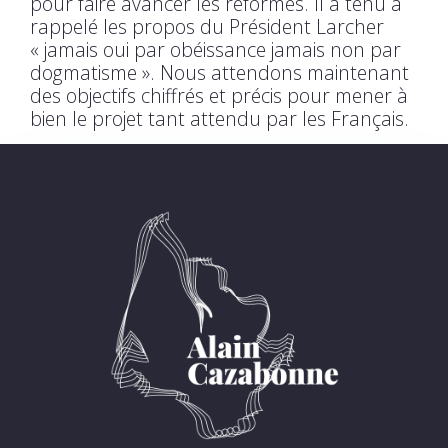
pour faire avancer les réformes. Il a tenu a
rappelé les propos du Président Larcher
« jamais oui par obéissance jamais non par
dogmatisme ». Nous attendons maintenant
des objectifs chiffrés et précis pour mener à
bien le projet tant attendu par les Français.