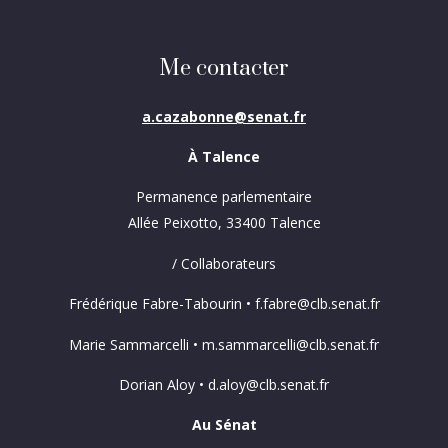
Me contacter
a.cazabonne@senat.fr
À Talence
Permanence parlementaire
Allée Peixotto, 33400 Talence
/ Collaborateurs
Frédérique Fabre-Tabourin • f.fabre@clb.senat.fr
Marie Sammarcelli • m.sammarcelli@clb.senat.fr
Dorian Aloy • d.aloy@clb.senat.fr
Au Sénat