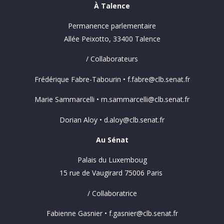
À Talence
Permanence parlementaire
Allée Peixotto, 33400 Talence
/ Collaborateurs
Frédérique Fabre-Tabourin • f.fabre@clb.senat.fr
Marie Sammarcelli • m.sammarcelli@clb.senat.fr
Dorian Aloy • d.aloy@clb.senat.fr
Au Sénat
Palais du Luxemboug
15 rue de Vaugirard 75006 Paris
/ Collaboratrice
Fabienne Gasnier • f.gasnier@clb.senat.fr