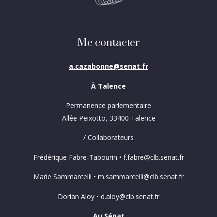
Me contacter
a.cazabonne@senat.fr
À Talence
Permanence parlementaire
Allée Peixotto, 33400 Talence
/ Collaborateurs
Frédérique Fabre-Tabourin • f.fabre@clb.senat.fr
Marie Sammarcelli • m.sammarcelli@clb.senat.fr
Dorian Aloy • d.aloy@clb.senat.fr
Au Sénat