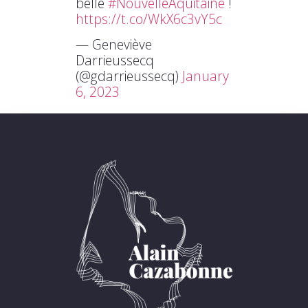
belle
#NouvelleAquitaine
!
https://t.co/WkX6c3vY5c
— Geneviève
Darrieussecq
(@gdarrieussecq)
January
6, 2023