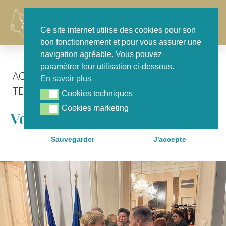
Contact
Ce site internet utilise des cookies pour son
bon fonctionnement et pour vous assurer une
navigation agréable. Vous pouvez
paramétrer leur utilisation ci-dessous.
ACTU GÉNÉRALE
,
FOCUS
,
POUR NOTRE
En savoir plus
TERRITOIRE
Cookies techniques
Cookies techniques
Cookies marketing
Cookies marketing
Voeux À La Préfecture
Sauvegarder
J'accepte