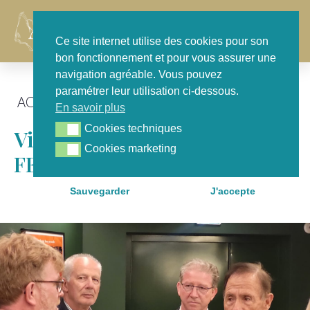
Contact
Ce site internet utilise des cookies pour son
bon fonctionnement et pour vous assurer une
navigation agréable. Vous pouvez
paramétrer leur utilisation ci-dessous.
ACTU GÉNÉRALE
,
POUR NOTRE TERRITOIRE
En savoir plus
Cookies techniques
Cookies techniques
Visite Ministérielle : Marc
Cookies marketing
Cookies marketing
FESNEAU À Bordeaux
Sauvegarder
J'accepte