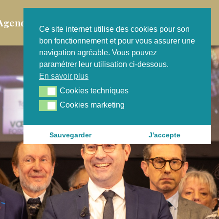
Agenda
Contact
Ce site internet utilise des cookies pour son
bon fonctionnement et pour vous assurer une
navigation agréable. Vous pouvez
paramétrer leur utilisation ci-dessous.
En savoir plus
Cookies techniques
Cookies techniques
Cookies marketing
Cookies marketing
Sauvegarder
J'accepte