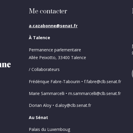
Me contacter
a.cazabonne@senat.fr
À Talence
Permanence parlementaire
Allée Peixotto, 33400 Talence
/ Collaborateurs
Frédérique Fabre-Tabourin • f.fabre@clb.senat.fr
Marie Sammarcelli • m.sammarcelli@clb.senat.fr
Dorian Aloy • d.aloy@clb.senat.fr
Au Sénat
Palais du Luxemboug