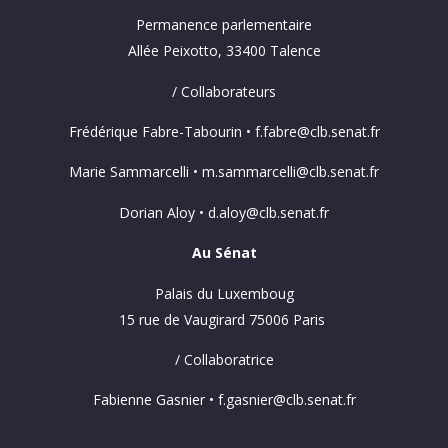
Permanence parlementaire
Allée Peixotto, 33400 Talence
/ Collaborateurs
Frédérique Fabre-Tabourin • f.fabre@clb.senat.fr
Marie Sammarcelli • m.sammarcelli@clb.senat.fr
Dorian Aloy • d.aloy@clb.senat.fr
Au Sénat
Palais du Luxemboug
15 rue de Vaugirard 75006 Paris
/ Collaboratrice
Fabienne Gasnier • f.gasnier@clb.senat.fr