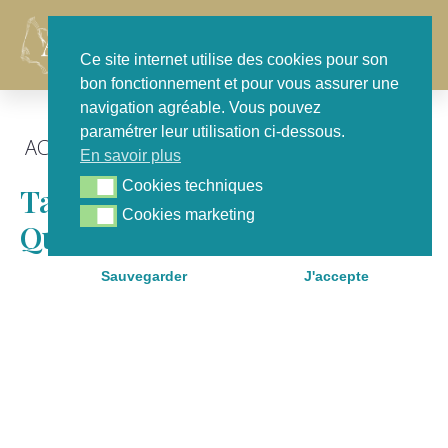
Contact
Ce site internet utilise des cookies pour son
bon fonctionnement et pour vous assurer une
navigation agréable. Vous pouvez
paramétrer leur utilisation ci-dessous.
ACTU GÉNÉRALE
,
FOCUS
En savoir plus
Cookies techniques
Cookies techniques
Talence : Solidarité Au
Cookies marketing
Cookies marketing
Quartier Social De Raba
Sauvegarder
J'accepte