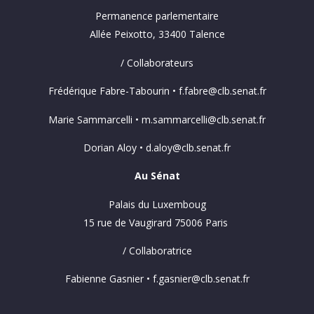
Permanence parlementaire
Allée Peixotto, 33400 Talence
/ Collaborateurs
Frédérique Fabre-Tabourin • f.fabre@clb.senat.fr
Marie Sammarcelli • m.sammarcelli@clb.senat.fr
Dorian Aloy • d.aloy@clb.senat.fr
Au Sénat
Palais du Luxemboug
15 rue de Vaugirard 75006 Paris
/ Collaboratrice
Fabienne Gasnier • f.gasnier@clb.senat.fr