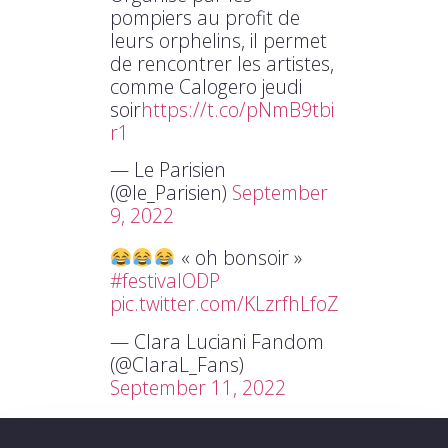
pompiers au profit de
leurs orphelins, il permet
de rencontrer les artistes,
comme Calogero jeudi
soir
https://t.co/pNmB9tbi
r1
— Le Parisien
(@le_Parisien)
September
9, 2022
« oh bonsoir »
#festivalODP
pic.twitter.com/KLzrfhLfoZ
— Clara Luciani Fandom
(@ClaraL_Fans)
September 11, 2022