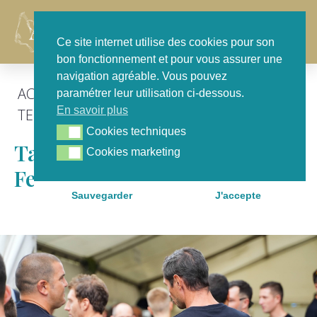
Contact
Ce site internet utilise des cookies pour son
bon fonctionnement et pour vous assurer une
navigation agréable. Vous pouvez
ACTU GÉNÉRALE
,
FOCUS
,
POUR NOTRE
paramétrer leur utilisation ci-dessous.
En savoir plus
TERRITOIRE
Cookies techniques
Cookies techniques
Talence : Le Succès Du
Cookies marketing
Cookies marketing
Festival ODP
Sauvegarder
J'accepte