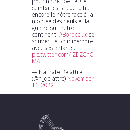
pour notre liberté. Ce
combat est aujourd’hui
encore le nôtre face à la
montée des périls et la
guerre sur notre
continent.
#Bordeaux
se
souvient et commémore
avec ses enfants.
pic.twitter.com/jjZDZCnQ
MA
— Nathalie Delattre
(@n_delattre)
November
11, 2022