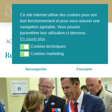
Contact
Ce site internet utilise des cookies pour son
bon fonctionnement et pour vous assurer une
navigation agréable. Vous pouvez
paramétrer leur utilisation ci-dessous.
En savoir plus
ACTU GÉNÉRALE
,
FOCUS
Cookies techniques
Cookies techniques
Retour Sur Le 11 Novembre
Cookies marketing
Cookies marketing
Sauvegarder
J'accepte