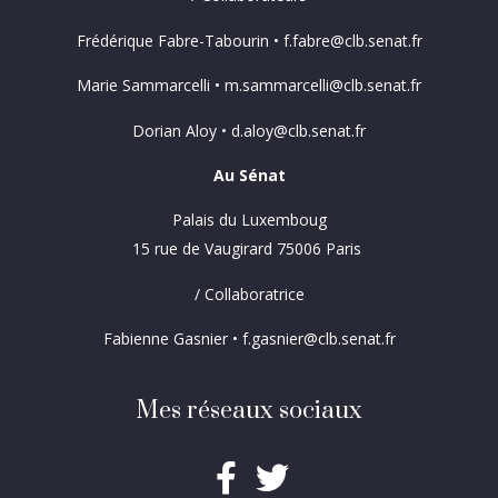
Frédérique Fabre-Tabourin • f.fabre@clb.senat.fr
Marie Sammarcelli • m.sammarcelli@clb.senat.fr
Dorian Aloy • d.aloy@clb.senat.fr
Au Sénat
Palais du Luxemboug
15 rue de Vaugirard 75006 Paris
/ Collaboratrice
Fabienne Gasnier • f.gasnier@clb.senat.fr
Mes réseaux sociaux