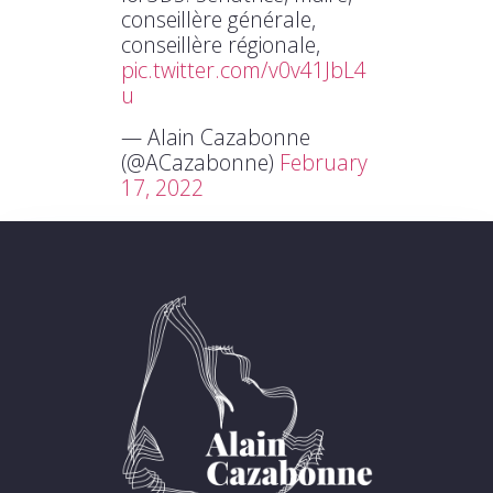
conseillère générale,
conseillère régionale,
pic.twitter.com/v0v41JbL4
u
— Alain Cazabonne
(@ACazabonne)
February
17, 2022