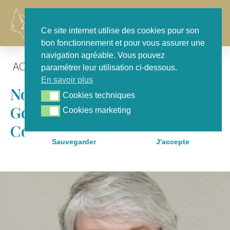
Contact
Ce site internet utilise des cookies pour son
bon fonctionnement et pour vous assurer une
navigation agréable. Vous pouvez
ACTU GÉNÉRALE
,
FOCUS
paramétrer leur utilisation ci-dessous.
En savoir plus
Nomination Jacqueline
Cookies techniques
Cookies techniques
Gourault Au Conseil
Cookies marketing
Cookies marketing
Constitutionnel
Sauvegarder
J'accepte