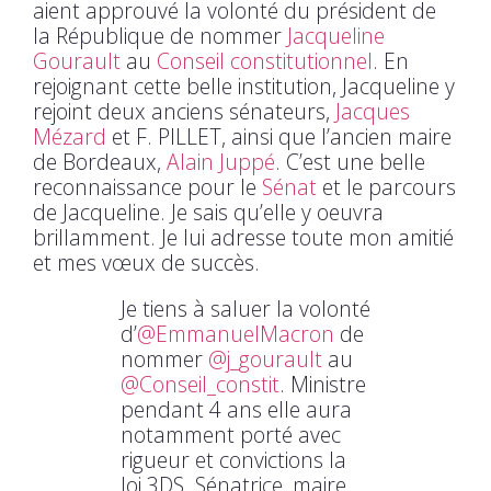
aient approuvé la volonté du président de
la République de nommer
Jacqueline
Gourault
au
Conseil constitutionnel
. En
rejoignant cette belle institution, Jacqueline y
rejoint deux anciens sénateurs,
Jacques
Mézard
et F. PILLET, ainsi que l’ancien maire
de Bordeaux,
Alain Juppé
. C’est une belle
reconnaissance pour le
Sénat
et le parcours
de Jacqueline. Je sais qu’elle y oeuvra
brillamment. Je lui adresse toute mon amitié
et mes vœux de succès.
Je tiens à saluer la volonté
d’
@EmmanuelMacron
de
nommer
@j_gourault
au
@Conseil_constit
. Ministre
pendant 4 ans elle aura
notamment porté avec
rigueur et convictions la
loi 3DS. Sénatrice, maire,