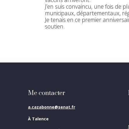
J’en suis convaincu, une fois de plu
municipaux, départementaux, rég
Je tenais en ce premier anniversai
soutien.
Me contacter
a.cazabonne@senat.fr
À Talence