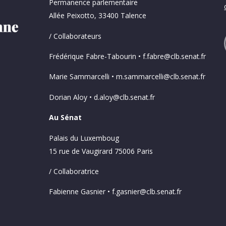
Permanence parlementaire
Allée Peixotto, 33400 Talence
/ Collaborateurs
Frédérique Fabre-Tabourin • f.fabre@clb.senat.fr
Marie Sammarcelli • m.sammarcelli@clb.senat.fr
Dorian Aloy • d.aloy@clb.senat.fr
Au Sénat
Palais du Luxemboug
15 rue de Vaugirard 75006 Paris
/ Collaboratrice
Fabienne Gasnier • f.gasnier@clb.senat.fr