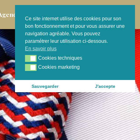
Agenda
Contact
Ce site internet utilise des cookies pour son
bon fonctionnement et pour vous assurer une
navigation agréable. Vous pouvez
paramétrer leur utilisation ci-dessous.
En savoir plus
Cookies techniques
Cookies techniques
Cookies marketing
Cookies marketing
Sauvegarder
J'accepte