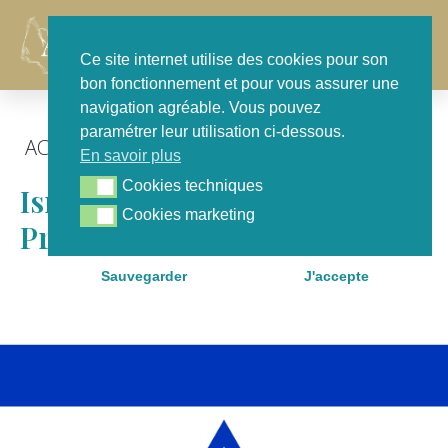
Contact
Ce site internet utilise des cookies pour son
bon fonctionnement et pour vous assurer une
navigation agréable. Vous pouvez
paramétrer leur utilisation ci-dessous.
ACTU GÉNÉRALE
,
EN COMMISSION
,
FOCUS
En savoir plus
Cookies techniques
Cookies techniques
Israël : Communiqué De
Cookies marketing
Cookies marketing
Presse
Sauvegarder
J'accepte