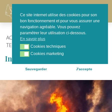
Contact
Ce site internet utilise des cookies pour son
bon fonctionnement et pour vous assurer une
navigation agréable. Vous pouvez
paramétrer leur utilisation ci-dessous.
ACTU GÉNÉRALE
,
FOCUS
,
POUR NOTRE
En savoir plus
TERRITOIRE
Cookies techniques
Cookies techniques
Cookies marketing
Cookies marketing
Incendies En Gironde
Sauvegarder
J'accepte