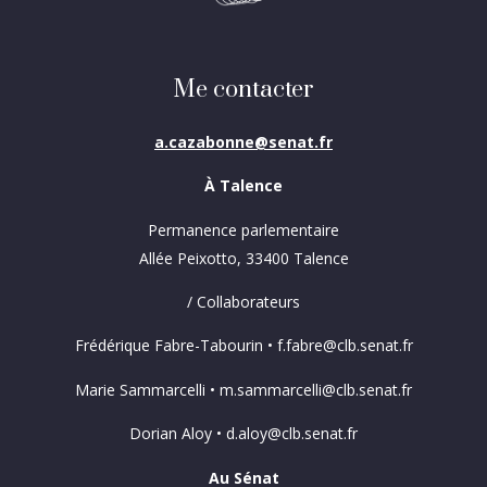
Me contacter
a.cazabonne@senat.fr
À Talence
Permanence parlementaire
Allée Peixotto, 33400 Talence
/ Collaborateurs
Frédérique Fabre-Tabourin • f.fabre@clb.senat.fr
Marie Sammarcelli • m.sammarcelli@clb.senat.fr
Dorian Aloy • d.aloy@clb.senat.fr
Au Sénat