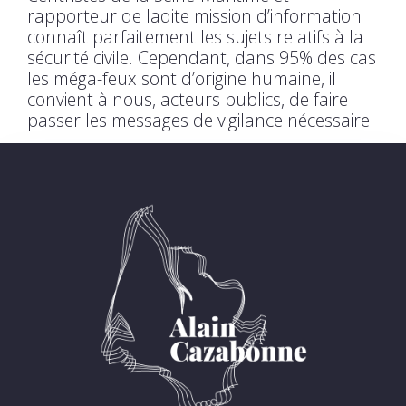
rapporteur de ladite mission d’information
connaît parfaitement les sujets relatifs à la
sécurité civile. Cependant, dans 95% des cas
les méga-feux sont d’origine humaine, il
convient à nous, acteurs publics, de faire
passer les messages de vigilance nécessaire.