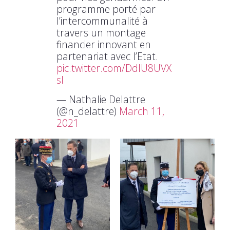
programme porté par
l’intercommunalité à
travers un montage
financier innovant en
partenariat avec l’Etat.
pic.twitter.com/DdIU8UVX
sl
— Nathalie Delattre
(@n_delattre)
March 11,
2021