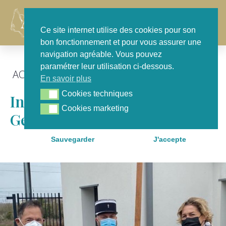
Contact
Ce site internet utilise des cookies pour son
bon fonctionnement et pour vous assurer une
navigation agréable. Vous pouvez
paramétrer leur utilisation ci-dessous.
ACTU GÉNÉRALE
,
POUR NOTRE TERRITOIRE
En savoir plus
Cookies techniques
Cookies techniques
Inauguration De La Nouvelle
Cookies marketing
Cookies marketing
Gendarmerie De Pauillac
Sauvegarder
J'accepte