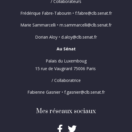
/ Collaborateurs
Frédérique Fabre-Tabourin • f.fabre@clb.senat.fr
Marie Sammarcelli • m.sammarcelli@clb.senat.fr
Dorian Aloy • d.aloy@clb.senat.fr
Au Sénat
Palais du Luxemboug
15 rue de Vaugirard 75006 Paris
/ Collaboratrice
Fabienne Gasnier • f.gasnier@clb.senat.fr
Mes réseaux sociaux