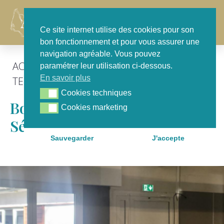
Contact
Ce site internet utilise des cookies pour son
bon fonctionnement et pour vous assurer une
navigation agréable. Vous pouvez
ACTU GÉNÉRALE
,
FOCUS
,
POUR NOTRE
paramétrer leur utilisation ci-dessous.
En savoir plus
TERRITOIRE
Cookies techniques
Cookies techniques
Bordeaux Métropole :
Cookies marketing
Cookies marketing
Séminaire De Rentrée
Sauvegarder
J'accepte