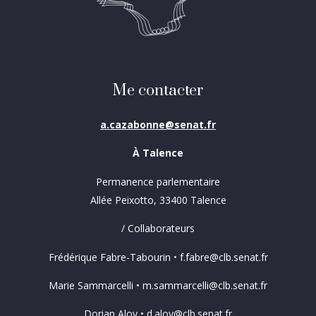
Me contacter
a.cazabonne@senat.fr
À Talence
Permanence parlementaire
Allée Peixotto, 33400 Talence
/ Collaborateurs
Frédérique Fabre-Tabourin • f.fabre@clb.senat.fr
Marie Sammarcelli • m.sammarcelli@clb.senat.fr
Dorian Aloy • d.aloy@clb.senat.fr