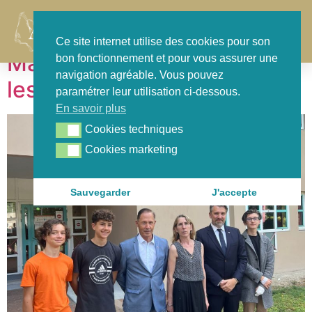
Jour :
9 juin 2023
Contact
Ce site internet utilise des cookies pour son
Martignas-sur-Jalles avec
bon fonctionnement et pour vous assurer une
navigation agréable. Vous pouvez
les jeunes du CMJ
paramétrer leur utilisation ci-dessous.
En savoir plus
Cookies techniques
Cookies techniques
Cookies marketing
Cookies marketing
Sauvegarder
J'accepte